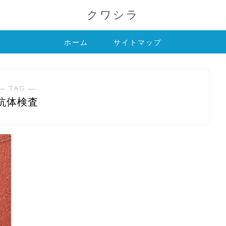
クワシラ
ホーム
サイトマップ
― TAG ―
抗体検査