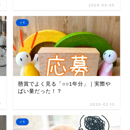
9
2020-03-05
メモ
懸賞でよく見る「○○1年分」｜実際や
ばい量だった！？
7
2020-02-12
メモ