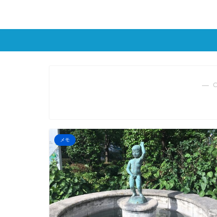
― 
メモ