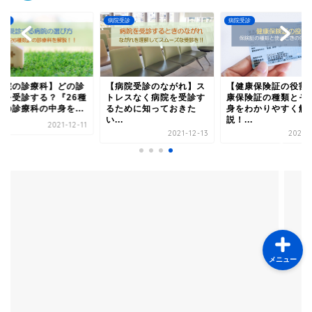
受診
病院受診
病院受診
病院受診のながれ】ス
【健康保険証の役割】健
【診療費請求書兼領
レスなく病院を受診す
康保険証の種類とその中
と診療明細書】病院
ために知っておきた
身をわかりやすく解
らう２つの領収書を
.
説！...
か...
ホーム
2021-12-13
2021-12-15
2021-1
サイトマップ
メニュー