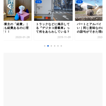
メモ
メモ
人事業主の「経費」｜
トラックなどに掲示して
パートとアルバイト
社員も経費あるのに理
る『デジタコ搭載車』っ
い｜同じ意味なのに
尽だ！！
て何をあらわしている？
の語句ができた理由
2020-01-28
2019-11-09
2020-0