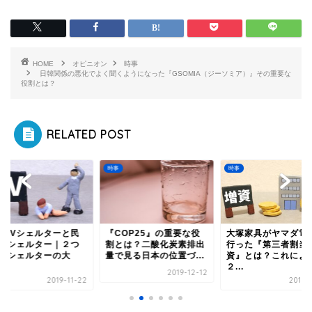
HOME
オピニオン
時事
日韓関係の悪化でよく聞くようになった『GSOMIA（ジーソミア）』その重要な
役割とは？
RELATED POST
時事
時事
的DVシェルターと民
『COP25』の重要な役
大塚家具がヤマダ電
DVシェルター｜２つ
割とは？二酸化炭素排出
行った『第三者割当
DVシェルターの大
量で見る日本の位置づ...
資』とは？これによ
.
２...
2019-12-12
2019-11-22
2019-