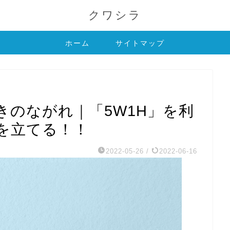
クワシラ
ホーム
サイトマップ
きのながれ｜「5W1H」を利
を立てる！！
2022-05-26
/
2022-06-16