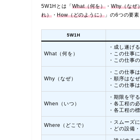
5W1Hとは「
What（何を）
・
Why（なぜ
れ）
・
How（どのように）
」の6つの要
5W1H
・成し遂げ
What（何を）
・この仕事
・この仕事
・この仕事
Why（なぜ）
・順序はな
・この仕事
・期限を守
When（いつ）
・各工程の
・各工程の
・スムーズ
Where（どこで）
・どの設備