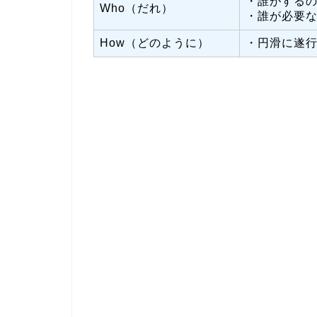
・誰がする
Who（だれ）
・誰が必要
How（どのように）
・円滑に遂